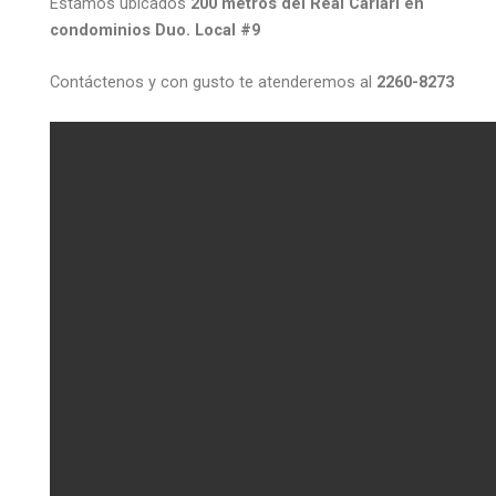
Estamos ubicados
200 metros del Real Cariari en
condominios Duo. Local #9
Contáctenos y con gusto te atenderemos al
2260-8273