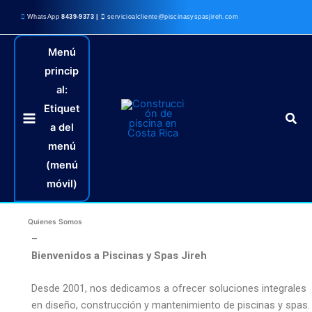
Omitir
WhatsApp
8439-9373 |
servicioalcliente@piscinasyspasjireh.com
e
ir
Menú
al
princip
contenido
al:
Etiquet
Busc
a del
menú
(menú
móvil)
Quienes Somos
–
Bienvenidos
a Piscinas y Spas Jireh
Desde 2001, nos dedicamos a ofrecer soluciones integrales
en diseño, construcción y mantenimiento de piscinas y spas.