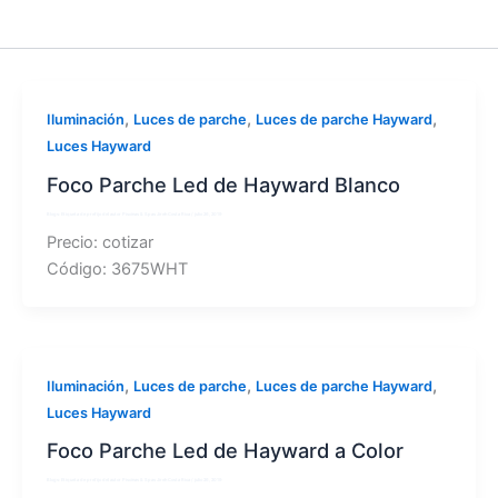
,
,
,
Iluminación
Luces de parche
Luces de parche Hayward
Luces Hayward
Foco Parche Led de Hayward Blanco
Blogs: Etiqueta de prefijo del autor
Piscinas & Spas Jireh Costa Rica
/
julio 26, 2019
Precio: cotizar
Código: 3675WHT
,
,
,
Iluminación
Luces de parche
Luces de parche Hayward
Luces Hayward
Foco Parche Led de Hayward a Color
Blogs: Etiqueta de prefijo del autor
Piscinas & Spas Jireh Costa Rica
/
julio 26, 2019