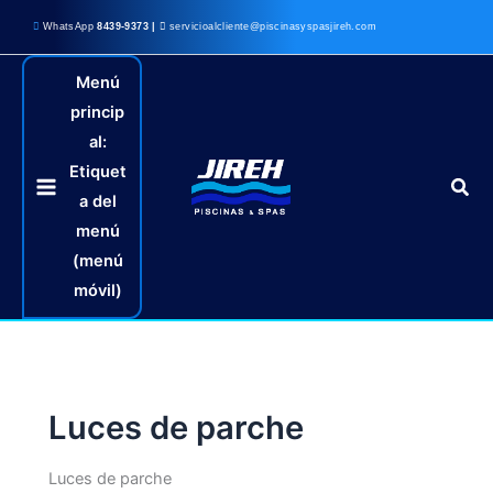
Omitir
WhatsApp
8439-9373 |
servicioalcliente@piscinasyspasjireh.com
e
ir
Menú
al
princip
contenido
al:
Etiquet
Busc
a del
menú
(menú
móvil)
Luces de parche
Luces de parche