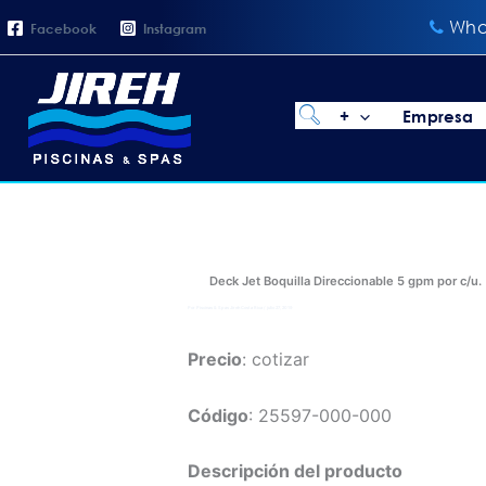
Omitir
Wha
Facebook
Instagram
e
ir
al
+
Empresa
contenido
Deck Jet Boquilla Direccionable 5 gpm por c/u.
Por
Piscinas & Spas Jireh Costa Rica
/
julio 27, 2019
P
recio
: cotizar
Código
: 25597-000-000
Descripción del producto