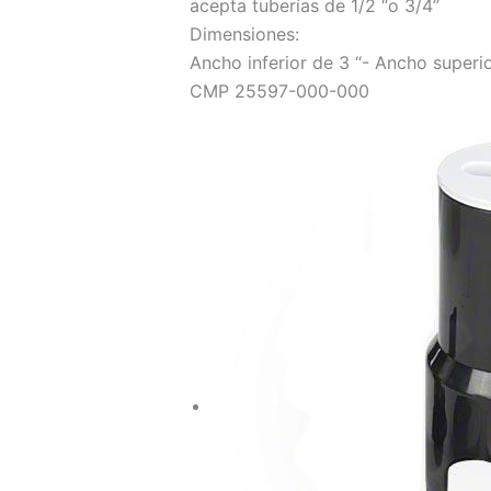
acepta tuberías de 1/2 “o 3/4”
Dimensiones:
Ancho inferior de 3 “- Ancho superio
CMP 25597-000-000