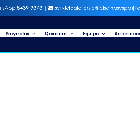
tsApp
8439-9373 |
servicioalcliente@piscinasyspasji
Proyectos
Químicos
Equipo
Accesorio