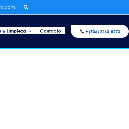
Buscar
reh.com
s & Limpieza
Contacto
+ (506) 2260-8273